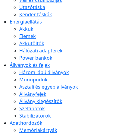
Váll és csuklószíjak
Utazótáska
Kender táskák
Energiaellátás
Akkuk
Elemek
Akkutöltők
Hálózati adapterek
Power bankok
Állványok és fejek
Három lábú állványok
Monopodok
Asztali és egyéb állványok
Állványfejek
Állvány kiegészítők
Szelfibotok
Stabilizátorok
Adathordozók
Memóriakártyák