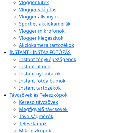
Vlogger kitek
Vlogger világítás
Vlogger állványok
Sport és akciókamerák
Vlogger mikrofonok
Vlogger kiegészítők
Akciókamera tartozékok
INSTANT - INSTAX FOTÓZÁS
Instant fényképezőgépek
Instant filmek
Instant nyomtatók
Instant fotóalbumok
Instant tartozékok
Távcsövek és Teleszkópok
Kereső távcsövek
Megfigyelő távcsövek
Távolságmérők
Teleszkópok
Mikroszkópok