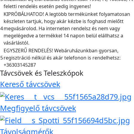
feletti rendelés esetén pedig ingyenes!
KIPRÓBÁLHATOD! A legtöbb termékünket folyamatosan
készleten tartjuk, hogy akár kézbe is foghasd mielőtt
4
megvásárolod. Ha interneten rendelsz és nem vagy
megelégedve a termékkel 14 napon belül elállhatsz a
vásárlástól.
EGYSZERŰ RENDELÉS! Webáruházunkban gyorsan,
5
regisztráció nélkül és akár telefonon is rendelhetsz:
+36303145287
Távcsövek és Teleszkópok
Kereső távcsövek
Megfigyelő távcsövek
Távolságmérők