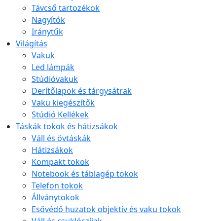
Távcső tartozékok
Nagyítók
Iránytűk
Világítás
Vakuk
Led lámpák
Stúdióvakuk
Derítőlapok és tárgysátrak
Vaku kiegészítők
Stúdió Kellékek
Táskák tokok és hátizsákok
Váll és övtáskák
Hátizsákok
Kompakt tokok
Notebook és táblagép tokok
Telefon tokok
Állványtokok
Esővédő huzatok objektív és vaku tokok