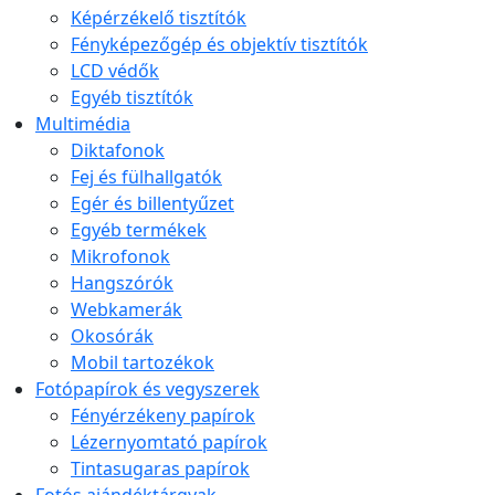
Képérzékelő tisztítók
Fényképezőgép és objektív tisztítók
LCD védők
Egyéb tisztítók
Multimédia
Diktafonok
Fej és fülhallgatók
Egér és billentyűzet
Egyéb termékek
Mikrofonok
Hangszórók
Webkamerák
Okosórák
Mobil tartozékok
Fotópapírok és vegyszerek
Fényérzékeny papírok
Lézernyomtató papírok
Tintasugaras papírok