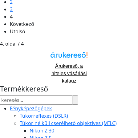
2
3
4
Következő
Utolsó
4. oldal / 4
Árukereső, a
hiteles vásárlási
kalauz
Termékkereső
Fényképezőgépek
Tükörreflexes (DSLR)
Tükör nélküli cserélhető objektíves (MILC)
Nikon Z 30