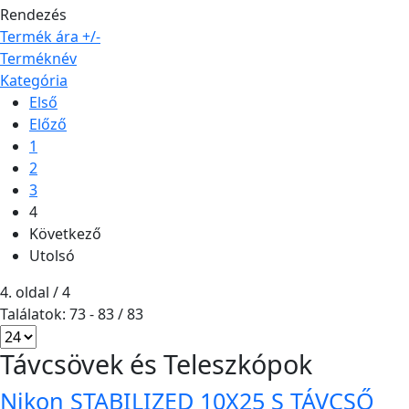
Rendezés
Termék ára +/-
Terméknév
Kategória
Első
Előző
1
2
3
4
Következő
Utolsó
4. oldal / 4
Találatok: 73 - 83 / 83
Távcsövek és Teleszkópok
Nikon STABILIZED 10X25 S TÁVCSŐ