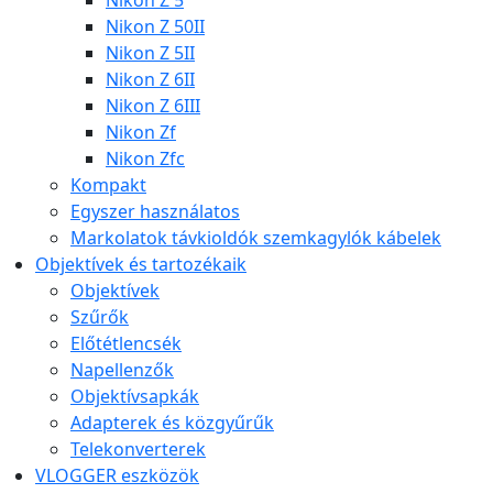
Nikon Z 5
Nikon Z 50II
Nikon Z 5II
Nikon Z 6II
Nikon Z 6III
Nikon Zf
Nikon Zfc
Kompakt
Egyszer használatos
Markolatok távkioldók szemkagylók kábelek
Objektívek és tartozékaik
Objektívek
Szűrők
Előtétlencsék
Napellenzők
Objektívsapkák
Adapterek és közgyűrűk
Telekonverterek
VLOGGER eszközök