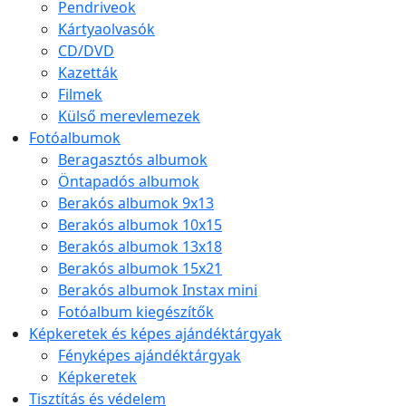
Pendriveok
Kártyaolvasók
CD/DVD
Kazetták
Filmek
Külső merevlemezek
Fotóalbumok
Beragasztós albumok
Öntapadós albumok
Berakós albumok 9x13
Berakós albumok 10x15
Berakós albumok 13x18
Berakós albumok 15x21
Berakós albumok Instax mini
Fotóalbum kiegészítők
Képkeretek és képes ajándéktárgyak
Fényképes ajándéktárgyak
Képkeretek
Tisztítás és védelem