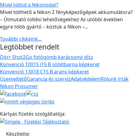
Mivel töltsd a Nikonodat?
Mivel tölthető a Nikon Z fényképezőgépek akkumulátora?
– Útmutató töltési lehetőségekhez Az utóbbi években
egyre több gyártó – köztük a Nikon –...
További cikkeink...
Legtöbbet rendelt
Dörr Shot2Go fotógömb karácsonyi dísz
Konvenció 10X15 i15 B sötétbarna képkeret
Konvenció 13X18 C15 B arany képkeret
Üzemeltető
Garancia és szervíz
Adatvédelem
Rólunk írták
Nikon Prosumer
Kártyás fizetés szolgáltatója:
Készítette: