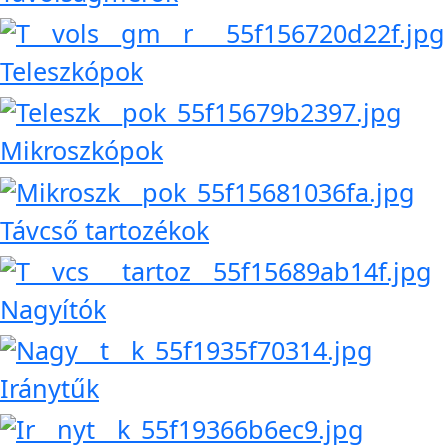
Teleszkópok
Mikroszkópok
Távcső tartozékok
Nagyítók
Iránytűk