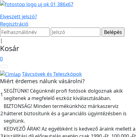
Elveszett jelszó?
Regisztráció
|
Kosár
0
Távcsövek és Teleszkópok
Miért érdemes nálunk vásárolni?
SEGÍTÜNK! Cégünknél profi fotósok dolgoznak akik
1
segítenek a megfelelő eszköz kiválasztásában.
BIZTONSÁG! Minden termékünkhöz márkaszerviz
2
hátteret biztosítunk és a garanciális ügyintézésben is
segítünk.
KEDVEZŐ ÁRAK! Az egyébként is kedvező áraink mellett a
3
kiszállítási díj előreutalás esetén csak 1990,-Ft, 100.000,-Ft