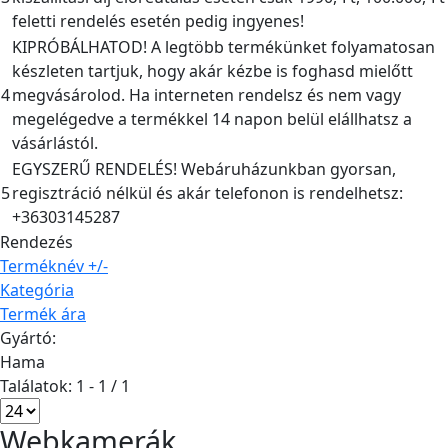
feletti rendelés esetén pedig ingyenes!
KIPRÓBÁLHATOD! A legtöbb termékünket folyamatosan
készleten tartjuk, hogy akár kézbe is foghasd mielőtt
4
megvásárolod. Ha interneten rendelsz és nem vagy
megelégedve a termékkel 14 napon belül elállhatsz a
vásárlástól.
EGYSZERŰ RENDELÉS! Webáruházunkban gyorsan,
5
regisztráció nélkül és akár telefonon is rendelhetsz:
+36303145287
Rendezés
Terméknév +/-
Kategória
Termék ára
Gyártó:
Hama
Találatok: 1 - 1 / 1
Webkamerák