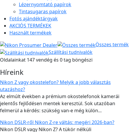
Lézernyomtató papírok
Tintasugaras papírok
Fotós ajándéktárgyak
AKCIÓS TERMÉKEK
Használt termékek
Összes termék
Szállítási tudnivalók
Oldalainkat 147 vendég és 0 tag böngészi
Híreink
Nikon Z vagy okostelefon? Melyik a jobb választás
utazáshoz?
Az elmúlt években a prémium okostelefonok kamerái
jelentős fejlődésen mentek keresztül. Sok utazóban
felmerül a kérdés: szükség van-e még külön...
Nikon DSLR-ről Nikon Z-re váltás: megéri 2026-ban?
Nikon DSLR vagy Nikon Z? A tükör nélküli