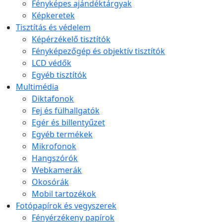
Fényképes ajándéktárgyak
Képkeretek
Tisztítás és védelem
Képérzékelő tisztítók
Fényképezőgép és objektív tisztítók
LCD védők
Egyéb tisztítók
Multimédia
Diktafonok
Fej és fülhallgatók
Egér és billentyűzet
Egyéb termékek
Mikrofonok
Hangszórók
Webkamerák
Okosórák
Mobil tartozékok
Fotópapírok és vegyszerek
Fényérzékeny papírok