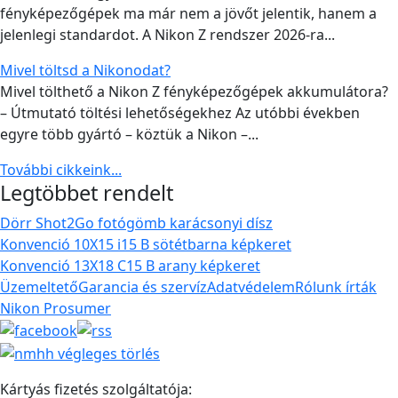
fényképezőgépek ma már nem a jövőt jelentik, hanem a
jelenlegi standardot. A Nikon Z rendszer 2026-ra...
Mivel töltsd a Nikonodat?
Mivel tölthető a Nikon Z fényképezőgépek akkumulátora?
– Útmutató töltési lehetőségekhez Az utóbbi években
egyre több gyártó – köztük a Nikon –...
További cikkeink...
Legtöbbet rendelt
Dörr Shot2Go fotógömb karácsonyi dísz
Konvenció 10X15 i15 B sötétbarna képkeret
Konvenció 13X18 C15 B arany képkeret
Üzemeltető
Garancia és szervíz
Adatvédelem
Rólunk írták
Nikon Prosumer
Kártyás fizetés szolgáltatója: