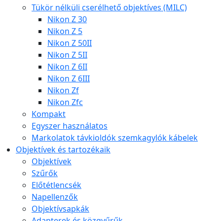
Tükör nélküli cserélhető objektíves (MILC)
Nikon Z 30
Nikon Z 5
Nikon Z 50II
Nikon Z 5II
Nikon Z 6II
Nikon Z 6III
Nikon Zf
Nikon Zfc
Kompakt
Egyszer használatos
Markolatok távkioldók szemkagylók kábelek
Objektívek és tartozékaik
Objektívek
Szűrők
Előtétlencsék
Napellenzők
Objektívsapkák
Adapterek és közgyűrűk