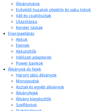
Állványtokok
Esővédő huzatok objektív és vaku tokok
Váll és csuklószíjak
Utazótáska
Kender táskák
Energiaellátás
Akkuk
Elemek
Akkutöltők
Hálózati adapterek
Power bankok
Állványok és fejek
Három lábú állványok
Monopodok
Asztali és egyéb állványok
Állványfejek
Állvány kiegészítők
Szelfibotok
Stabilizátorok