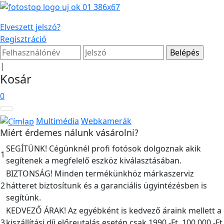
Elveszett jelszó?
Regisztráció
|
Kosár
0
Multimédia
Webkamerák
Miért érdemes nálunk vásárolni?
SEGÍTÜNK! Cégünknél profi fotósok dolgoznak akik
1
segítenek a megfelelő eszköz kiválasztásában.
BIZTONSÁG! Minden termékünkhöz márkaszerviz
2
hátteret biztosítunk és a garanciális ügyintézésben is
segítünk.
KEDVEZŐ ÁRAK! Az egyébként is kedvező áraink mellett a
3
kiszállítási díj előreutalás esetén csak 1990,-Ft, 100.000,-Ft