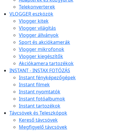
Telekonverterek
VLOGGER eszközök
Vlogger kitek
Vlogger világítás
Vlogger állványok
Sport és akciókamerák
Vlogger mikrofonok
Vlogger kiegészítők
Akciókamera tartozékok
INSTANT - INSTAX FOTÓZÁS
Instant fényképezőgépek
Instant filmek
Instant nyomtatók
Instant fotóalbumok
Instant tartozékok
Távcsövek és Teleszkópok
Kereső távcsövek
Megfigyelő távcsövek