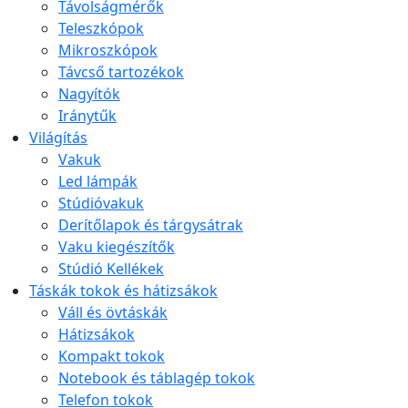
Távolságmérők
Teleszkópok
Mikroszkópok
Távcső tartozékok
Nagyítók
Iránytűk
Világítás
Vakuk
Led lámpák
Stúdióvakuk
Derítőlapok és tárgysátrak
Vaku kiegészítők
Stúdió Kellékek
Táskák tokok és hátizsákok
Váll és övtáskák
Hátizsákok
Kompakt tokok
Notebook és táblagép tokok
Telefon tokok