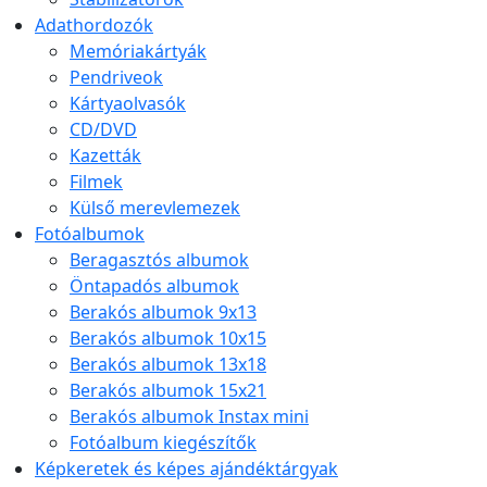
Adathordozók
Memóriakártyák
Pendriveok
Kártyaolvasók
CD/DVD
Kazetták
Filmek
Külső merevlemezek
Fotóalbumok
Beragasztós albumok
Öntapadós albumok
Berakós albumok 9x13
Berakós albumok 10x15
Berakós albumok 13x18
Berakós albumok 15x21
Berakós albumok Instax mini
Fotóalbum kiegészítők
Képkeretek és képes ajándéktárgyak