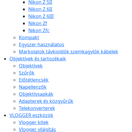
Nikon Z 5II
Nikon Z 6II
Nikon Z 6III
Nikon Zf
Nikon Zfc
Kompakt
Egyszer használatos
Markolatok távkioldók szemkagylók kábelek
Objektívek és tartozékaik
Objektívek
Szűrők
Előtétlencsék
Napellenzők
Objektívsapkák
Adapterek és közgyűrűk
Telekonverterek
VLOGGER eszközök
Vlogger kitek
Vlogger világítás