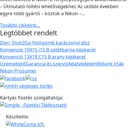
– Útmutató töltési lehetőségekhez Az utóbbi években
egyre több gyártó – köztük a Nikon –...
További cikkeink...
Legtöbbet rendelt
Dörr Shot2Go fotógömb karácsonyi dísz
Konvenció 10X15 i15 B sötétbarna képkeret
Konvenció 13X18 C15 B arany képkeret
Üzemeltető
Garancia és szervíz
Adatvédelem
Rólunk írták
Nikon Prosumer
Kártyás fizetés szolgáltatója:
Készítette: