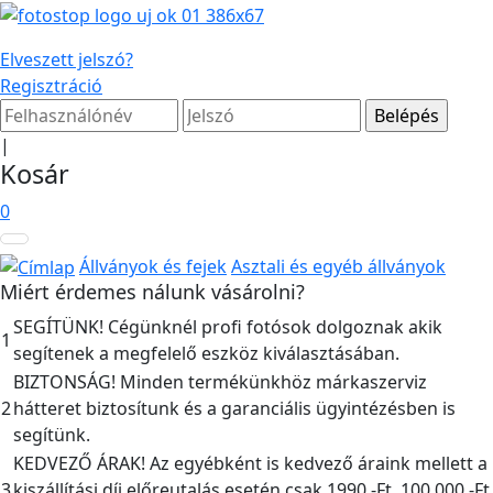
Elveszett jelszó?
Regisztráció
|
Kosár
0
Állványok és fejek
Asztali és egyéb állványok
Miért érdemes nálunk vásárolni?
SEGÍTÜNK! Cégünknél profi fotósok dolgoznak akik
1
segítenek a megfelelő eszköz kiválasztásában.
BIZTONSÁG! Minden termékünkhöz márkaszerviz
2
hátteret biztosítunk és a garanciális ügyintézésben is
segítünk.
KEDVEZŐ ÁRAK! Az egyébként is kedvező áraink mellett a
3
kiszállítási díj előreutalás esetén csak 1990,-Ft, 100.000,-Ft