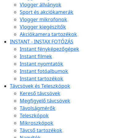
Vlogger állványok
Sport és akciókamerák
Vlogger mikrofonok
Vlogger kiegészítők
Akciókamera tartozékok
INSTANT - INSTAX FOTÓZÁS
Instant fényképezőgépek
Instant filmek
Instant nyomtatók
Instant fotóalbumok
Instant tartozékok
Távcsövek és Teleszkópok
Kereső távcsövek
Megfigyelő távcsövek
Távolságmérők
Teleszkópok
Mikroszkópok
Távcső tartozékok
Nagyítók