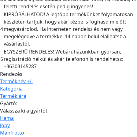
feletti rendelés esetén pedig ingyenes!
KIPRÓBÁLHATOD! A legtöbb termékünket folyamatosan
készleten tartjuk, hogy akár kézbe is foghasd mielőtt
4
megvásárolod. Ha interneten rendelsz és nem vagy
megelégedve a termékkel 14 napon belül elállhatsz a
vásárlástól.
EGYSZERŰ RENDELÉS! Webáruházunkban gyorsan,
5
regisztráció nélkül és akár telefonon is rendelhetsz:
+36303145287
Rendezés
Terméknév +/-
Kategória
Termék ára
Gyártó:
Válassza ki a gyártót
Hama
Joby
Manfrotto