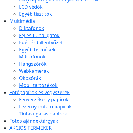
LCD védők
Egyéb tisztítók
Multimédia
Diktafonok
Fej és fülhallgatók
Egér és billentyűzet
Egyéb termékek
Mikrofonok
Hangszórók
Webkamerák
Okosórák
Mobil tartozékok
Fotópapírok és vegyszerek
Fényérzékeny papírok
Lézernyomtató papírok
Tintasugaras papírok
Fotós ajándéktárgyak
AKCIÓS TERMÉKEK