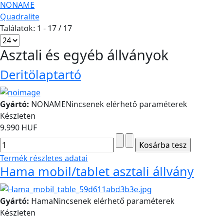
NONAME
Quadralite
Találatok: 1 - 17 / 17
Asztali és egyéb állványok
Deritölaptartó
Gyártó:
NONAME
Nincsenek elérhető paraméterek
Készleten
9.990 HUF
Termék részletes adatai
Hama mobil/tablet asztali állvány
Gyártó:
Hama
Nincsenek elérhető paraméterek
Készleten