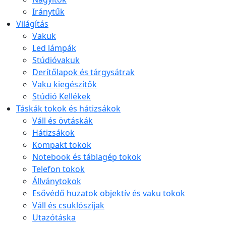
Iránytűk
Világítás
Vakuk
Led lámpák
Stúdióvakuk
Derítőlapok és tárgysátrak
Vaku kiegészítők
Stúdió Kellékek
Táskák tokok és hátizsákok
Váll és övtáskák
Hátizsákok
Kompakt tokok
Notebook és táblagép tokok
Telefon tokok
Állványtokok
Esővédő huzatok objektív és vaku tokok
Váll és csuklószíjak
Utazótáska