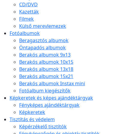
CD/DVD
Kazetták
Filmek
Külső merevlemezek
Fotóalbumok
Beragasztós albumok
Öntapadós albumok
Berakós albumok 9x13
Berakós albumok 10x15
Berakós albumok 13x18
Berakós albumok 15x21
Berakós albumok Instax mini
Fotóalbum kiegészítők
Képkeretek és képes ajándéktárgyak
Fényképes ajándéktárgyak
Képkeretek
Tisztítás és védelem
Képérzékelő tisztítók
Fényképezőgép és objektív tisztítók