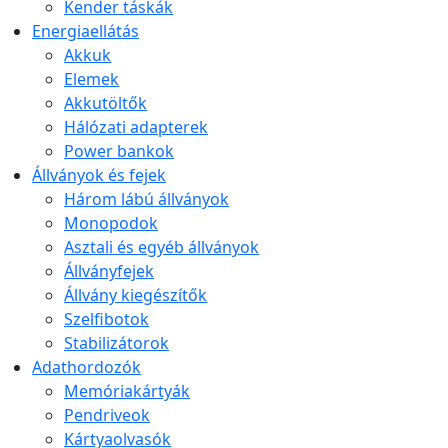
Kender táskák
Energiaellátás
Akkuk
Elemek
Akkutöltők
Hálózati adapterek
Power bankok
Állványok és fejek
Három lábú állványok
Monopodok
Asztali és egyéb állványok
Állványfejek
Állvány kiegészítők
Szelfibotok
Stabilizátorok
Adathordozók
Memóriakártyák
Pendriveok
Kártyaolvasók