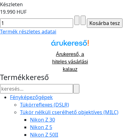
Készleten
19.990 HUF
Termék részletes adatai
Árukereső, a
hiteles vásárlási
kalauz
Termékkereső
Fényképezőgépek
Tükörreflexes (DSLR)
Tükör nélküli cserélhető objektíves (MILC)
Nikon Z 30
Nikon Z 5
Nikon Z 50II