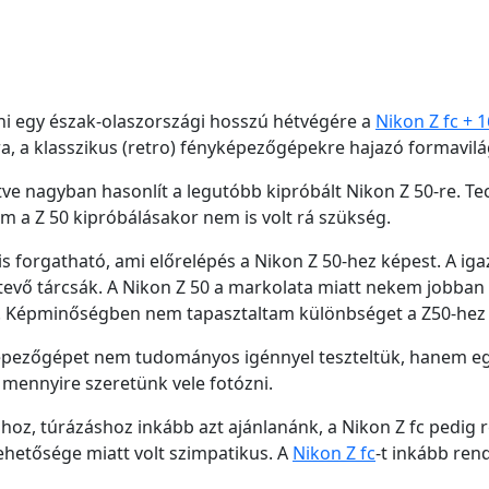
i egy észak-olaszországi hosszú hétvégére a
Nikon Z fc + 
 a klasszikus (retro) fényképezőgépekre hajazó formavilág
tve nagyban hasonlít a legutóbb kipróbált Nikon Z 50-re. Te
m a Z 50 kipróbálásakor nem is volt rá szükség.
 is forgatható, ami előrelépés a Nikon Z 50-hez képest. A i
é tevő tárcsák. A Nikon Z 50 a markolata miatt nekem jobban 
át. Képminőségben nem tapasztaltam különbséget a Z50-hez
képezőgépet nem tudományos igénnyel teszteltük, hanem egy
ennyire szeretünk vele fotózni.
áshoz, túrázáshoz inkább azt ajánlanánk, a Nikon Z fc pedig
 lehetősége miatt volt szimpatikus. A
Nikon Z fc
-t inkább ren