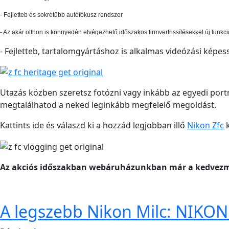
- Fejletteb és sokrétűbb autófókusz rendszer
- Az akár otthon is könnyedén elvégezhető időszakos firmverfrissítésekkel új fun
- Fejletteb, tartalomgyártáshoz is alkalmas videózási képess
Utazás közben szeretsz fotózni vagy inkább az egyedi portr
megtalálhatod a neked leginkább megfelelő megoldást.
Kattints ide és válaszd ki a hozzád legjobban illő
Nikon Zfc
k
Az akciós időszakban webáruházunkban már a kedvezm
A legszebb Nikon Milc: NIKON 