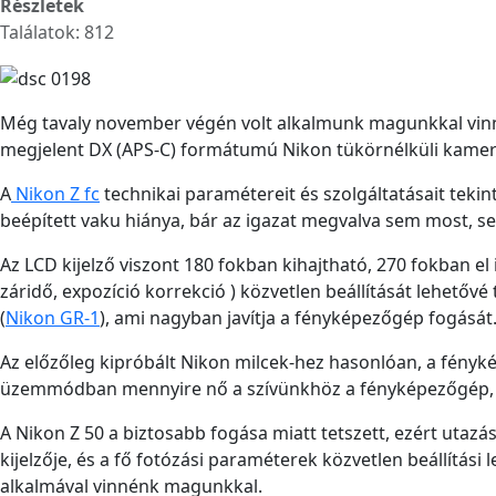
Részletek
Találatok: 812
Még tavaly november végén volt alkalmunk magunkkal vinn
megjelent DX (APS-C) formátumú Nikon tükörnélküli kamera,
A
Nikon Z fc
technikai paramétereit és szolgáltatásait tekin
beépített vaku hiánya, bár az igazat megvalva sem most, se
Az LCD kijelző viszont 180 fokban kihajtható, 270 fokban el
záridő, expozíció korrekció ) közvetlen beállítását lehetőv
(
Nikon GR-1
), ami nagyban javítja a fényképezőgép fogás
Az előzőleg kipróbált Nikon milcek-hez hasonlóan, a fény
üzemmódban mennyire nő a szívünkhöz a fényképezőgép, m
A Nikon Z 50 a biztosabb fogása miatt tetszett, ezért utaz
kijelzője, és a fő fotózási paraméterek közvetlen beállítási
alkalmával vinnénk magunkkal.