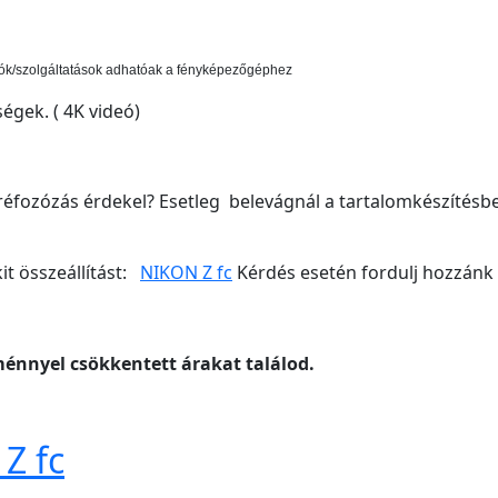
kciók/szolgáltatások adhatóak a fényképezőgéphez
égek. ( 4K videó)
éfozózás érdekel? Esetleg belevágnál a tartalomkészítésbe,
it összeállítást:
NIKON Z fc
Kérdés esetén fordulj hozzánk 
énnyel csökkentett árakat találod.
Z fc