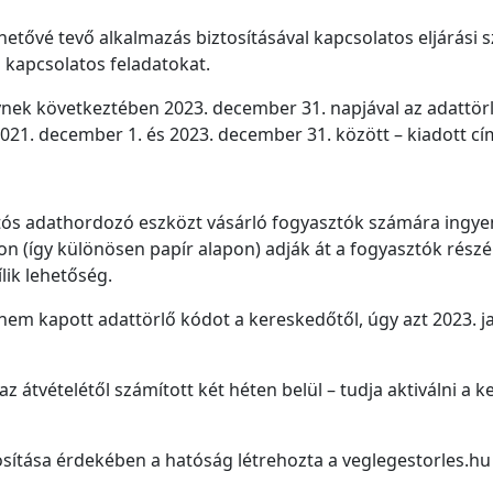
tővé tevő alkalmazás biztosításával kapcsolatos eljárási s
l kapcsolatos feladatokat.
elynek következtében 2023. december 31. napjával az adattö
021. december 1. és 2023. december 31. között – kiadott c
artós adathordozó eszközt vásárló fogyasztók számára ingye
on (így különösen papír alapon) adják át a fogyasztók részér
lik lehetőség.
m kapott adattörlő kódot a kereskedőtől, úgy azt 2023. jan
 átvételétől számított két héten belül – tudja aktiválni a ke
sítása érdekében a hatóság létrehozta a veglegestorles.hu 