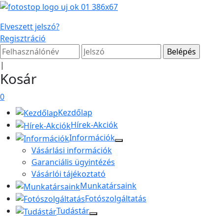
Elveszett jelszó?
Regisztráció
|
Kosár
0
Kezdőlap
Hírek-Akciók
Információk
Vásárlási információk
Garanciális ügyintézés
Vásárlói tájékoztató
Munkatársaink
Fotószolgáltatás
Tudástár