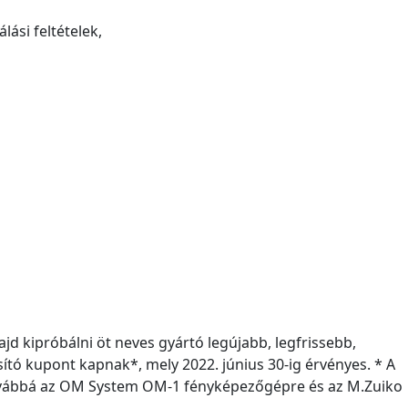
ási feltételek,
d kipróbálni öt neves gyártó legújabb, legfrissebb,
tó kupont kapnak*, mely 2022. június 30-ig érvényes. * A
továbbá az OM System OM-1 fényképezőgépre és az M.Zuiko