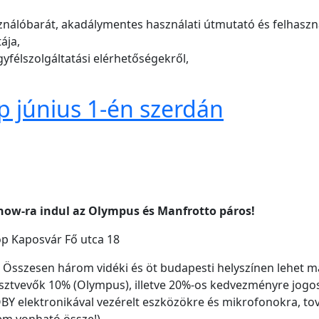
nálóbarát, akadálymentes használati útmutató és felhasznál
ája,
yfélszolgáltatási elérhetőségekről,
p június 1-én szerdán
show-ra indul az Olympus és Manfrotto páros!
op Kaposvár Fő utca 18
Összesen három vidéki és öt budapesti helyszínen lehet maj
sztvevők 10% (Olympus), illetve 20%-os kedvezményre jogosí
BY elektronikával vezérelt eszközökre és mikrofonokra, 