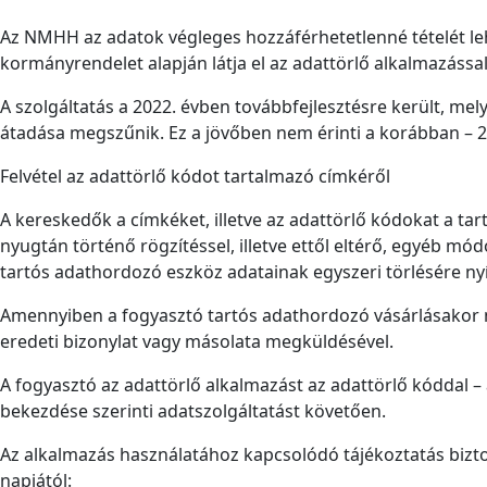
Az NMHH az adatok végleges hozzáférhetetlenné tételét lehe
kormányrendelet alapján látja el az adattörlő alkalmazássa
A szolgáltatás a 2022. évben továbbfejlesztésre került, m
átadása megszűnik. Ez a jövőben nem érinti a korábban – 2
Felvétel az adattörlő kódot tartalmazó címkéről
A kereskedők a címkéket, illetve az adattörlő kódokat a t
nyugtán történő rögzítéssel, illetve ettől eltérő, egyéb mód
tartós adathordozó eszköz adatainak egyszeri törlésére nyí
Amennyiben a fogyasztó tartós adathordozó vásárlásakor ne
eredeti bizonylat vagy másolata megküldésével.
A fogyasztó az adattörlő alkalmazást az adattörlő kóddal – az
bekezdése szerinti adatszolgáltatást követően.
Az alkalmazás használatához kapcsolódó tájékoztatás bizto
napjától: