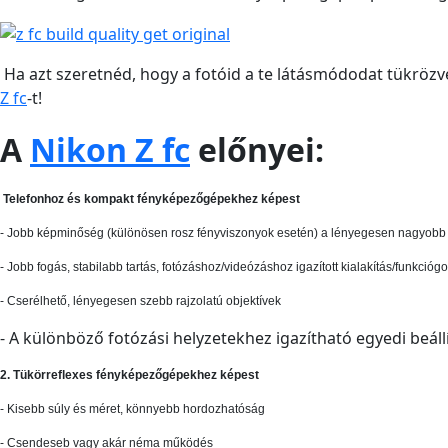
Ha azt szeretnéd, hogy a fotóid a te látásmódodat tükrözve
Z fc
-t!
A
Nikon Z fc
előnyei:
Telefonhoz és kompakt fényképezőgépekhez képest
- Jobb képminőség (különösen rosz fényviszonyok esetén) a lényegesen nagyobb 
- Jobb fogás, stabilabb tartás, fotózáshoz/videózáshoz igazított kialakítás/funkció
- Cserélhető, lényegesen szebb rajzolatú objektívek
- A különböző fotózási helyzetekhez igazítható egyedi beáll
2. Tükörreflexes fényképezőgépekhez képest
- Kisebb súly és méret, könnyebb hordozhatóság
- Csendeseb vagy akár néma működés