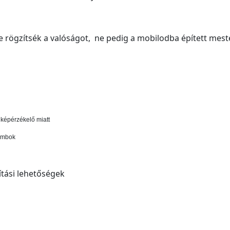
 rögzítsék a valóságot, ne pedig a mobilodba épített meste
képérzékelő miatt
gombok
ítási lehetőségek