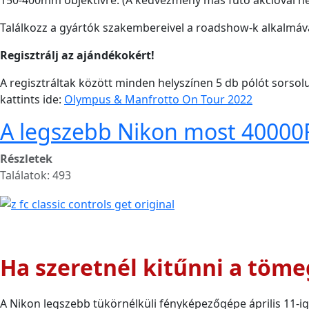
150-400mm objektívre. (A kedvezmény más futó akcióval n
Találkozz a gyártók szakembereivel a roadshow-k alkalmáva
Regisztrálj az ajándékokért!
A regisztráltak között minden helyszínen 5 db pólót sorsol
kattints ide:
Olympus & Manfrotto On Tour 2022
A legszebb Nikon most 40000
Részletek
Találatok: 493
Ha szeretnél kitűnni a töme
A Nikon legszebb tükörnélküli fényképezőgépe április 11-ig