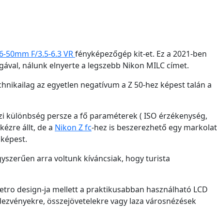
16-50mm F/3.5-6.3 VR
fényképezőgép kit-et. Ez a 2021-ben
ával, nálunk elnyerte a legszebb Nikon MILC címet.
chnikailag az egyetlen negatívum a Z 50-hez képest talán a
gazi különbség persze a fő paraméterek ( ISO érzékenység,
kézre állt, de a
Nikon Z fc
-hez is beszerezhető egy markolat
 képest.
szerűen arra voltunk kíváncsiak, hogy turista
 retro design-ja mellett a praktikusabban használható LCD
dezvényekre, összejövetelekre vagy laza városnézések