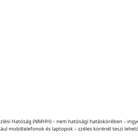
lési Hatóság (NMHH) – nem hatósági hatáskörében – ingyene
ul mobiltelefonok és laptopok – széles körénél teszi lehet