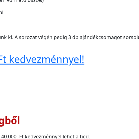
em vonható össze!)
l!
unk ki. A sorozat végén pedig 3 db ajándékcsomagot sorsolun
Ft kedvezménnyel!
gből
 40.000,-Ft kedvezménnyel lehet a tied.