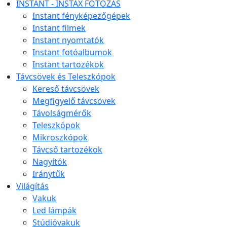
INSTANT - INSTAX FOTÓZÁS
Instant fényképezőgépek
Instant filmek
Instant nyomtatók
Instant fotóalbumok
Instant tartozékok
Távcsövek és Teleszkópok
Kereső távcsövek
Megfigyelő távcsövek
Távolságmérők
Teleszkópok
Mikroszkópok
Távcső tartozékok
Nagyítók
Iránytűk
Világítás
Vakuk
Led lámpák
Stúdióvakuk