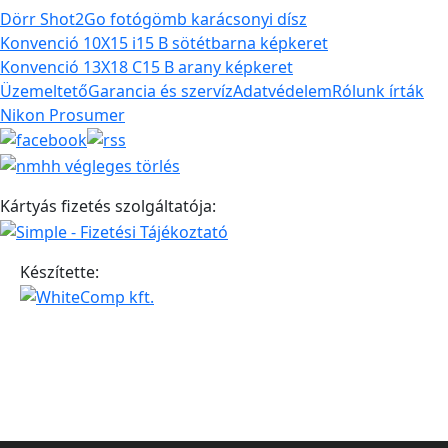
Dörr Shot2Go fotógömb karácsonyi dísz
Konvenció 10X15 i15 B sötétbarna képkeret
Konvenció 13X18 C15 B arany képkeret
Üzemeltető
Garancia és szervíz
Adatvédelem
Rólunk írták
Nikon Prosumer
Kártyás fizetés szolgáltatója:
Készítette: