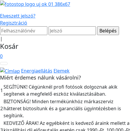
Elveszett jelszó?
Regisztráció
|
Kosár
0
Energiaellátás
Elemek
Miért érdemes nálunk vásárolni?
SEGÍTÜNK! Cégünknél profi fotósok dolgoznak akik
1
segítenek a megfelelő eszköz kiválasztásában.
BIZTONSÁG! Minden termékünkhöz márkaszerviz
2
hátteret biztosítunk és a garanciális ügyintézésben is
segítünk.
KEDVEZŐ ÁRAK! Az egyébként is kedvező áraink mellett a
3
kiszállítási díj előreutalás esetén csak 1990,-Ft, 100.000,-Ft