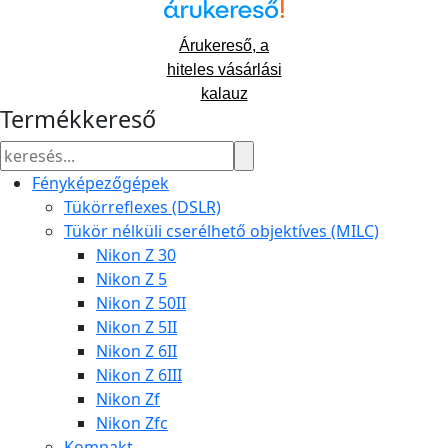
Árukereső, a
hiteles vásárlási
kalauz
Termékkereső
Fényképezőgépek
Tükörreflexes (DSLR)
Tükör nélküli cserélhető objektíves (MILC)
Nikon Z 30
Nikon Z 5
Nikon Z 50II
Nikon Z 5II
Nikon Z 6II
Nikon Z 6III
Nikon Zf
Nikon Zfc
Kompakt