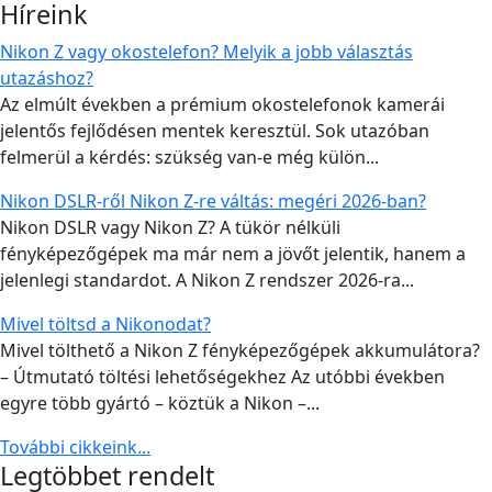
Híreink
Nikon Z vagy okostelefon? Melyik a jobb választás
utazáshoz?
Az elmúlt években a prémium okostelefonok kamerái
jelentős fejlődésen mentek keresztül. Sok utazóban
felmerül a kérdés: szükség van-e még külön...
Nikon DSLR-ről Nikon Z-re váltás: megéri 2026-ban?
Nikon DSLR vagy Nikon Z? A tükör nélküli
fényképezőgépek ma már nem a jövőt jelentik, hanem a
jelenlegi standardot. A Nikon Z rendszer 2026-ra...
Mivel töltsd a Nikonodat?
Mivel tölthető a Nikon Z fényképezőgépek akkumulátora?
– Útmutató töltési lehetőségekhez Az utóbbi években
egyre több gyártó – köztük a Nikon –...
További cikkeink...
Legtöbbet rendelt