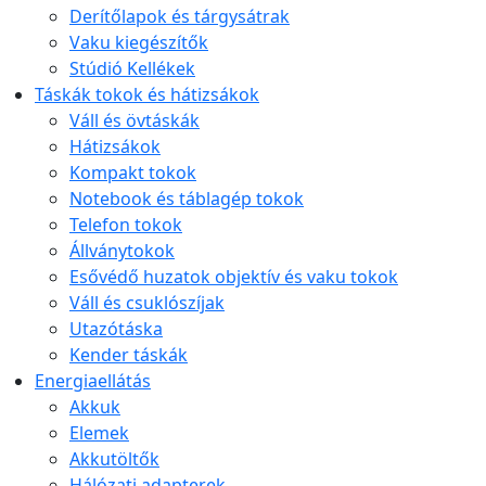
Derítőlapok és tárgysátrak
Vaku kiegészítők
Stúdió Kellékek
Táskák tokok és hátizsákok
Váll és övtáskák
Hátizsákok
Kompakt tokok
Notebook és táblagép tokok
Telefon tokok
Állványtokok
Esővédő huzatok objektív és vaku tokok
Váll és csuklószíjak
Utazótáska
Kender táskák
Energiaellátás
Akkuk
Elemek
Akkutöltők
Hálózati adapterek