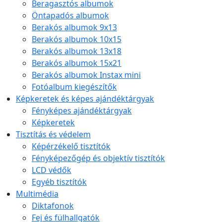
Beragasztós albumok
Öntapadós albumok
Berakós albumok 9x13
Berakós albumok 10x15
Berakós albumok 13x18
Berakós albumok 15x21
Berakós albumok Instax mini
Fotóalbum kiegészítők
Képkeretek és képes ajándéktárgyak
Fényképes ajándéktárgyak
Képkeretek
Tisztítás és védelem
Képérzékelő tisztítók
Fényképezőgép és objektív tisztítók
LCD védők
Egyéb tisztítók
Multimédia
Diktafonok
Fej és fülhallgatók