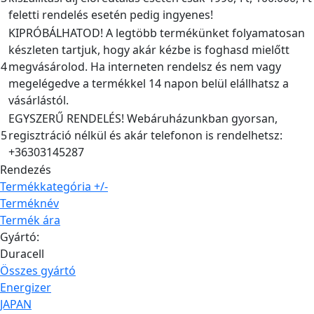
feletti rendelés esetén pedig ingyenes!
KIPRÓBÁLHATOD! A legtöbb termékünket folyamatosan
készleten tartjuk, hogy akár kézbe is foghasd mielőtt
4
megvásárolod. Ha interneten rendelsz és nem vagy
megelégedve a termékkel 14 napon belül elállhatsz a
vásárlástól.
EGYSZERŰ RENDELÉS! Webáruházunkban gyorsan,
5
regisztráció nélkül és akár telefonon is rendelhetsz:
+36303145287
Rendezés
Termékkategória +/-
Terméknév
Termék ára
Gyártó:
Duracell
Összes gyártó
Energizer
JAPAN