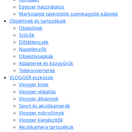
Egyszer használatos
Markolatok távkioldók szemkagylók kábelek
Objektívek és tartozékaik
Objektívek
Szűrők
Előtétlencsék
Napellenzők
Objektívsapkák
Adapterek és közgyűrűk
Telekonverterek
VLOGGER eszközök
Vlogger kitek
Vlogger világítás
Vlogger állványok
Sport és akciókamerák
Vlogger mikrofonok
Vlogger kiegészítők
Akciókamera tartozékok