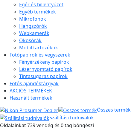
Egér és billentyűzet
Egyéb termékek
Mikrofonok
Hangszórók
Webkamerák
Okosórák
Mobil tartozékok
Fotópapírok és vegyszerek
Fényérzékeny papírok
Lézernyomtató papírok
Tintasugaras papírok
Fotós ajándéktárgyak
AKCIÓS TERMÉKEK
Használt termékek
Összes termék
Szállítási tudnivalók
Oldalainkat 739 vendég és 0 tag böngészi