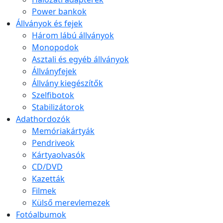
Power bankok
Állványok és fejek
Három lábú állványok
Monopodok
Asztali és egyéb állványok
Állványfejek
Állvány kiegészítők
Szelfibotok
Stabilizátorok
Adathordozók
Memóriakártyák
Pendriveok
Kártyaolvasók
CD/DVD
Kazetták
Filmek
Külső merevlemezek
Fotóalbumok