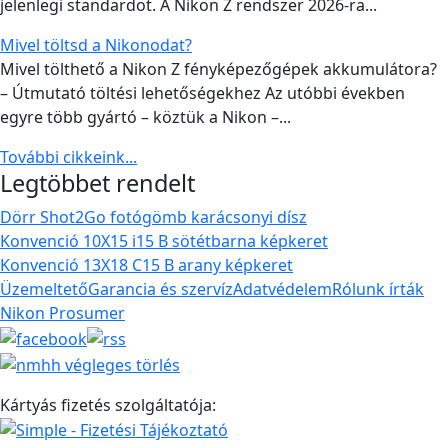
jelenlegi standardot. A Nikon Z rendszer 2026-ra...
Mivel töltsd a Nikonodat?
Mivel tölthető a Nikon Z fényképezőgépek akkumulátora?
– Útmutató töltési lehetőségekhez Az utóbbi években
egyre több gyártó – köztük a Nikon –...
További cikkeink...
Legtöbbet rendelt
Dörr Shot2Go fotógömb karácsonyi dísz
Konvenció 10X15 i15 B sötétbarna képkeret
Konvenció 13X18 C15 B arany képkeret
Üzemeltető
Garancia és szervíz
Adatvédelem
Rólunk írták
Nikon Prosumer
Kártyás fizetés szolgáltatója: