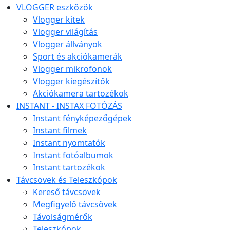
VLOGGER eszközök
Vlogger kitek
Vlogger világítás
Vlogger állványok
Sport és akciókamerák
Vlogger mikrofonok
Vlogger kiegészítők
Akciókamera tartozékok
INSTANT - INSTAX FOTÓZÁS
Instant fényképezőgépek
Instant filmek
Instant nyomtatók
Instant fotóalbumok
Instant tartozékok
Távcsövek és Teleszkópok
Kereső távcsövek
Megfigyelő távcsövek
Távolságmérők
Teleszkópok