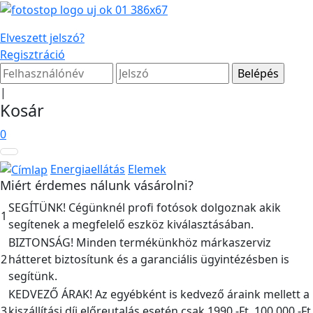
Elveszett jelszó?
Regisztráció
|
Kosár
0
Energiaellátás
Elemek
Miért érdemes nálunk vásárolni?
SEGÍTÜNK! Cégünknél profi fotósok dolgoznak akik
1
segítenek a megfelelő eszköz kiválasztásában.
BIZTONSÁG! Minden termékünkhöz márkaszerviz
2
hátteret biztosítunk és a garanciális ügyintézésben is
segítünk.
KEDVEZŐ ÁRAK! Az egyébként is kedvező áraink mellett a
3
kiszállítási díj előreutalás esetén csak 1990,-Ft, 100.000,-Ft