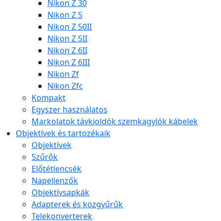
Nikon Z 30
Nikon Z 5
Nikon Z 50II
Nikon Z 5II
Nikon Z 6II
Nikon Z 6III
Nikon Zf
Nikon Zfc
Kompakt
Egyszer használatos
Markolatok távkioldók szemkagylók kábelek
Objektívek és tartozékaik
Objektívek
Szűrők
Előtétlencsék
Napellenzők
Objektívsapkák
Adapterek és közgyűrűk
Telekonverterek