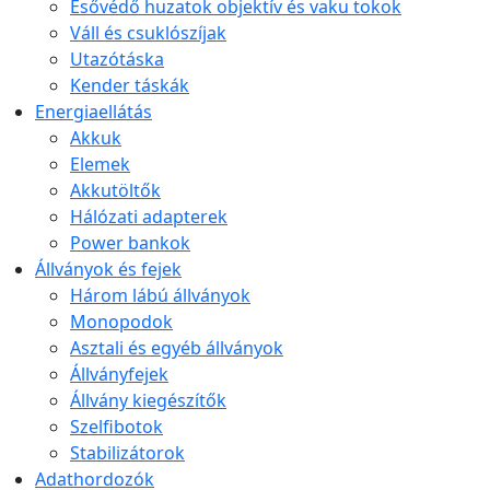
Esővédő huzatok objektív és vaku tokok
Váll és csuklószíjak
Utazótáska
Kender táskák
Energiaellátás
Akkuk
Elemek
Akkutöltők
Hálózati adapterek
Power bankok
Állványok és fejek
Három lábú állványok
Monopodok
Asztali és egyéb állványok
Állványfejek
Állvány kiegészítők
Szelfibotok
Stabilizátorok
Adathordozók