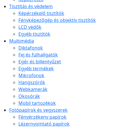
Tisztítás és védelem
Képérzékelő tisztítók
Fényképezőgép és objektív tisztítók
LCD védők
Egyéb tisztítók
Multimédia
Diktafonok
Fej és fülhallgatók
Egér és billentyűzet
Egyéb termékek
Mikrofonok
Hangszórók
Webkamerák
Okosórák
Mobil tartozékok
Fotópapírok és vegyszerek
Fényérzékeny papírok
Lézernyomtató papírok