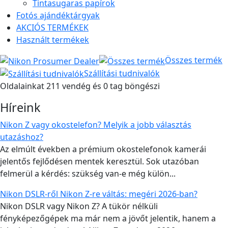
Tintasugaras papírok
Fotós ajándéktárgyak
AKCIÓS TERMÉKEK
Használt termékek
Összes termék
Szállítási tudnivalók
Oldalainkat 211 vendég és 0 tag böngészi
Híreink
Nikon Z vagy okostelefon? Melyik a jobb választás
utazáshoz?
Az elmúlt években a prémium okostelefonok kamerái
jelentős fejlődésen mentek keresztül. Sok utazóban
felmerül a kérdés: szükség van-e még külön...
Nikon DSLR-ről Nikon Z-re váltás: megéri 2026-ban?
Nikon DSLR vagy Nikon Z? A tükör nélküli
fényképezőgépek ma már nem a jövőt jelentik, hanem a