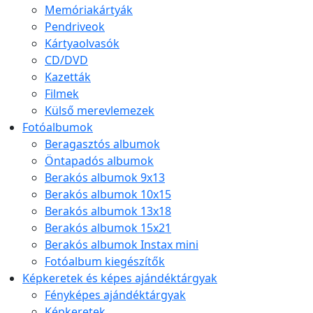
Memóriakártyák
Pendriveok
Kártyaolvasók
CD/DVD
Kazetták
Filmek
Külső merevlemezek
Fotóalbumok
Beragasztós albumok
Öntapadós albumok
Berakós albumok 9x13
Berakós albumok 10x15
Berakós albumok 13x18
Berakós albumok 15x21
Berakós albumok Instax mini
Fotóalbum kiegészítők
Képkeretek és képes ajándéktárgyak
Fényképes ajándéktárgyak
Képkeretek