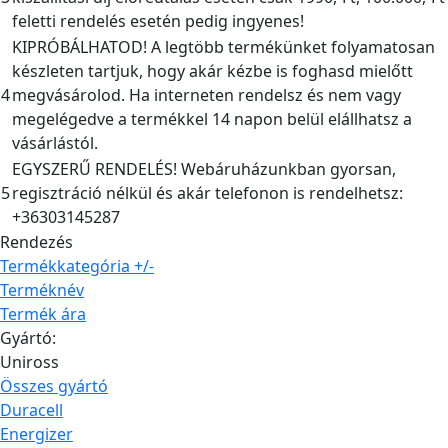
feletti rendelés esetén pedig ingyenes!
KIPRÓBÁLHATOD! A legtöbb termékünket folyamatosan
készleten tartjuk, hogy akár kézbe is foghasd mielőtt
4
megvásárolod. Ha interneten rendelsz és nem vagy
megelégedve a termékkel 14 napon belül elállhatsz a
vásárlástól.
EGYSZERŰ RENDELÉS! Webáruházunkban gyorsan,
5
regisztráció nélkül és akár telefonon is rendelhetsz:
+36303145287
Rendezés
Termékkategória +/-
Terméknév
Termék ára
Gyártó:
Uniross
Összes gyártó
Duracell
Energizer