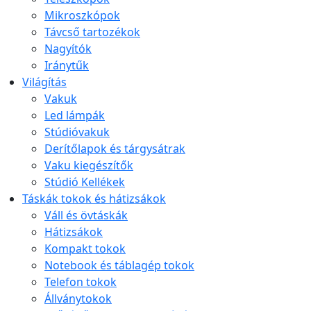
Mikroszkópok
Távcső tartozékok
Nagyítók
Iránytűk
Világítás
Vakuk
Led lámpák
Stúdióvakuk
Derítőlapok és tárgysátrak
Vaku kiegészítők
Stúdió Kellékek
Táskák tokok és hátizsákok
Váll és övtáskák
Hátizsákok
Kompakt tokok
Notebook és táblagép tokok
Telefon tokok
Állványtokok