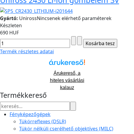
Uniross 2430 Li-ion gombelem 3V
Gyártó:
Uniross
Nincsenek elérhető paraméterek
Készleten
690 HUF
Termék részletes adatai
Árukereső, a
hiteles vásárlási
kalauz
Termékkereső
Fényképezőgépek
Tükörreflexes (DSLR)
Tükör nélküli cserélhető objektíves (MILC)