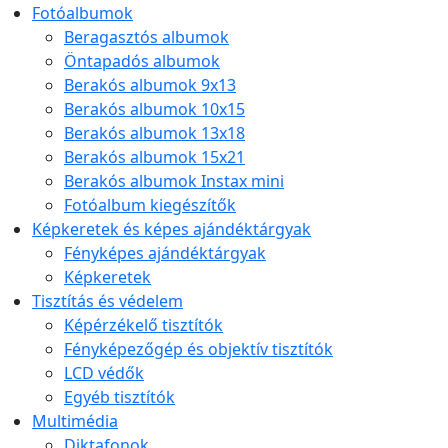
Fotóalbumok
Beragasztós albumok
Öntapadós albumok
Berakós albumok 9x13
Berakós albumok 10x15
Berakós albumok 13x18
Berakós albumok 15x21
Berakós albumok Instax mini
Fotóalbum kiegészítők
Képkeretek és képes ajándéktárgyak
Fényképes ajándéktárgyak
Képkeretek
Tisztítás és védelem
Képérzékelő tisztítók
Fényképezőgép és objektív tisztítók
LCD védők
Egyéb tisztítók
Multimédia
Diktafonok