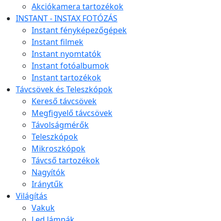
Akciókamera tartozékok
INSTANT - INSTAX FOTÓZÁS
Instant fényképezőgépek
Instant filmek
Instant nyomtatók
Instant fotóalbumok
Instant tartozékok
Távcsövek és Teleszkópok
Kereső távcsövek
Megfigyelő távcsövek
Távolságmérők
Teleszkópok
Mikroszkópok
Távcső tartozékok
Nagyítók
Iránytűk
Világítás
Vakuk
Led lámpák