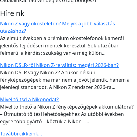
Oldalainkat 140 vendég és 0 tag böngészi
Híreink
Nikon Z vagy okostelefon? Melyik a jobb választás
utazáshoz?
Az elmúlt években a prémium okostelefonok kamerái
jelentős fejlődésen mentek keresztül. Sok utazóban
felmerül a kérdés: szükség van-e még külön...
Nikon DSLR-ről Nikon Z-re váltás: megéri 2026-ban?
Nikon DSLR vagy Nikon Z? A tükör nélküli
fényképezőgépek ma már nem a jövőt jelentik, hanem a
jelenlegi standardot. A Nikon Z rendszer 2026-ra...
Mivel töltsd a Nikonodat?
Mivel tölthető a Nikon Z fényképezőgépek akkumulátora?
– Útmutató töltési lehetőségekhez Az utóbbi években
egyre több gyártó – köztük a Nikon –...
További cikkeink...