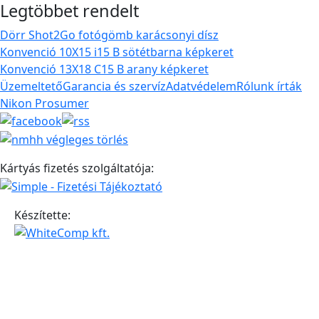
Legtöbbet rendelt
Dörr Shot2Go fotógömb karácsonyi dísz
Konvenció 10X15 i15 B sötétbarna képkeret
Konvenció 13X18 C15 B arany képkeret
Üzemeltető
Garancia és szervíz
Adatvédelem
Rólunk írták
Nikon Prosumer
Kártyás fizetés szolgáltatója:
Készítette: