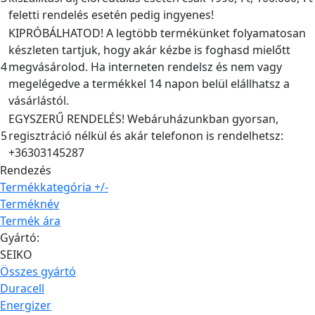
feletti rendelés esetén pedig ingyenes!
KIPRÓBÁLHATOD! A legtöbb termékünket folyamatosan
készleten tartjuk, hogy akár kézbe is foghasd mielőtt
4
megvásárolod. Ha interneten rendelsz és nem vagy
megelégedve a termékkel 14 napon belül elállhatsz a
vásárlástól.
EGYSZERŰ RENDELÉS! Webáruházunkban gyorsan,
5
regisztráció nélkül és akár telefonon is rendelhetsz:
+36303145287
Rendezés
Termékkategória +/-
Terméknév
Termék ára
Gyártó:
SEIKO
Összes gyártó
Duracell
Energizer