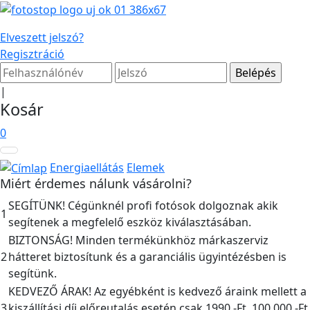
Elveszett jelszó?
Regisztráció
|
Kosár
0
Energiaellátás
Elemek
Miért érdemes nálunk vásárolni?
SEGÍTÜNK! Cégünknél profi fotósok dolgoznak akik
1
segítenek a megfelelő eszköz kiválasztásában.
BIZTONSÁG! Minden termékünkhöz márkaszerviz
2
hátteret biztosítunk és a garanciális ügyintézésben is
segítünk.
KEDVEZŐ ÁRAK! Az egyébként is kedvező áraink mellett a
3
kiszállítási díj előreutalás esetén csak 1990,-Ft, 100.000,-Ft