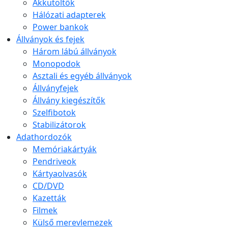
Akkutöltők
Hálózati adapterek
Power bankok
Állványok és fejek
Három lábú állványok
Monopodok
Asztali és egyéb állványok
Állványfejek
Állvány kiegészítők
Szelfibotok
Stabilizátorok
Adathordozók
Memóriakártyák
Pendriveok
Kártyaolvasók
CD/DVD
Kazetták
Filmek
Külső merevlemezek