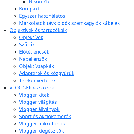
Nikon Zfc
Kompakt
Egyszer használatos
Markolatok távkioldók szemkagylók kábelek
Objektívek és tartozékaik
Objektívek
Szűrők
Előtétlencsék
Napellenzők
Objektívsapkák
Adapterek és közgyűrűk
Telekonverterek
VLOGGER eszközök
Vlogger kitek
Vlogger világítás
Vlogger állványok
Sport és akciókamerák
Vlogger mikrofonok
Vlogger kiegészítők