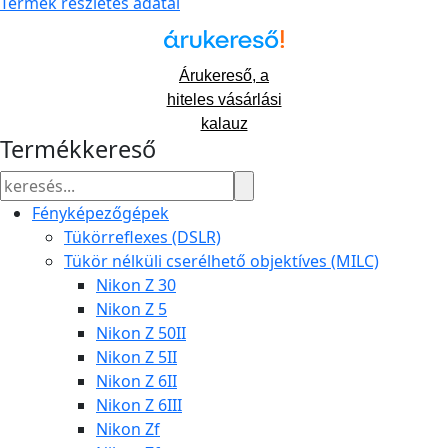
Termék részletes adatai
Árukereső, a
hiteles vásárlási
kalauz
Termékkereső
Fényképezőgépek
Tükörreflexes (DSLR)
Tükör nélküli cserélhető objektíves (MILC)
Nikon Z 30
Nikon Z 5
Nikon Z 50II
Nikon Z 5II
Nikon Z 6II
Nikon Z 6III
Nikon Zf