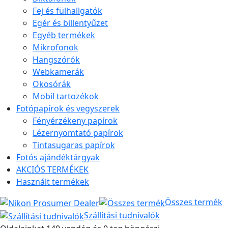
Fej és fülhallgatók
Egér és billentyűzet
Egyéb termékek
Mikrofonok
Hangszórók
Webkamerák
Okosórák
Mobil tartozékok
Fotópapírok és vegyszerek
Fényérzékeny papírok
Lézernyomtató papírok
Tintasugaras papírok
Fotós ajándéktárgyak
AKCIÓS TERMÉKEK
Használt termékek
Összes termék
Szállítási tudnivalók