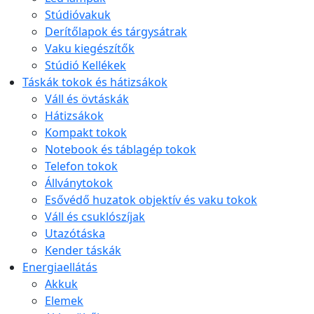
Stúdióvakuk
Derítőlapok és tárgysátrak
Vaku kiegészítők
Stúdió Kellékek
Táskák tokok és hátizsákok
Váll és övtáskák
Hátizsákok
Kompakt tokok
Notebook és táblagép tokok
Telefon tokok
Állványtokok
Esővédő huzatok objektív és vaku tokok
Váll és csuklószíjak
Utazótáska
Kender táskák
Energiaellátás
Akkuk
Elemek