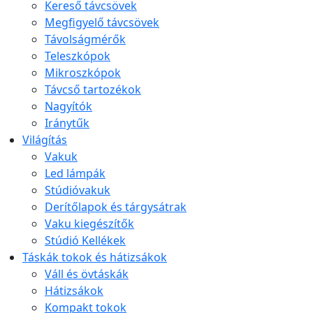
Kereső távcsövek
Megfigyelő távcsövek
Távolságmérők
Teleszkópok
Mikroszkópok
Távcső tartozékok
Nagyítók
Iránytűk
Világítás
Vakuk
Led lámpák
Stúdióvakuk
Derítőlapok és tárgysátrak
Vaku kiegészítők
Stúdió Kellékek
Táskák tokok és hátizsákok
Váll és övtáskák
Hátizsákok
Kompakt tokok