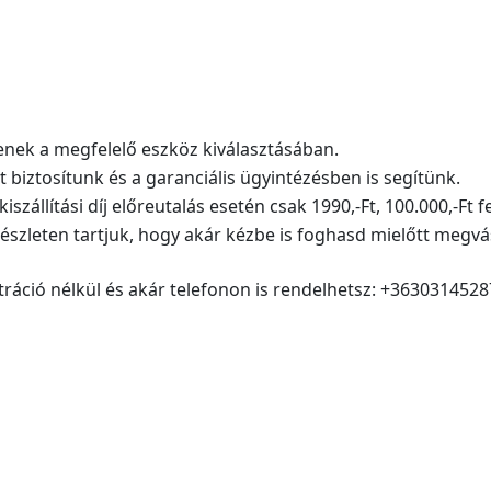
nek a megfelelő eszköz kiválasztásában.
ztosítunk és a garanciális ügyintézésben is segítünk.
zállítási díj előreutalás esetén csak 1990,-Ft, 100.000,-Ft f
zleten tartjuk, hogy akár kézbe is foghasd mielőtt megvá
ció nélkül és akár telefonon is rendelhetsz: +3630314528