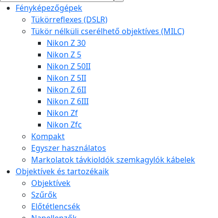
Fényképezőgépek
Tükörreflexes (DSLR)
Tükör nélküli cserélhető objektíves (MILC)
Nikon Z 30
Nikon Z 5
Nikon Z 50II
Nikon Z 5II
Nikon Z 6II
Nikon Z 6III
Nikon Zf
Nikon Zfc
Kompakt
Egyszer használatos
Markolatok távkioldók szemkagylók kábelek
Objektívek és tartozékaik
Objektívek
Szűrők
Előtétlencsék
Napellenzők