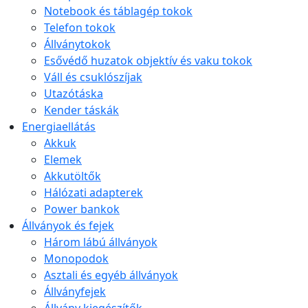
Notebook és táblagép tokok
Telefon tokok
Állványtokok
Esővédő huzatok objektív és vaku tokok
Váll és csuklószíjak
Utazótáska
Kender táskák
Energiaellátás
Akkuk
Elemek
Akkutöltők
Hálózati adapterek
Power bankok
Állványok és fejek
Három lábú állványok
Monopodok
Asztali és egyéb állványok
Állványfejek
Állvány kiegészítők