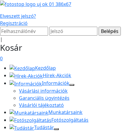
Elveszett jelszó?
Regisztráció
|
Kosár
0
Kezdőlap
Hírek-Akciók
Információk
Vásárlási információk
Garanciális ügyintézés
Vásárlói tájékoztató
Munkatársaink
Fotószolgáltatás
Tudástár