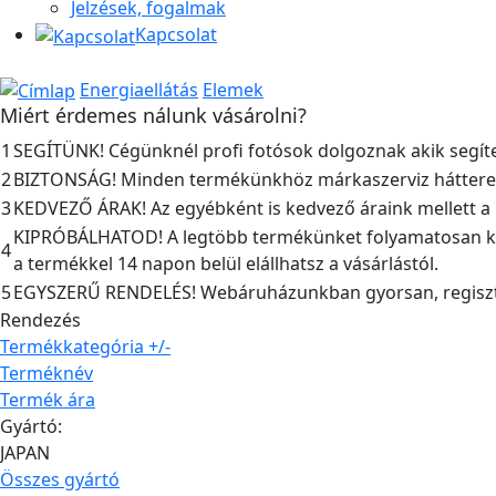
Jelzések, fogalmak
Kapcsolat
Energiaellátás
Elemek
Miért érdemes nálunk vásárolni?
1
SEGÍTÜNK! Cégünknél profi fotósok dolgoznak akik segíte
2
BIZTONSÁG! Minden termékünkhöz márkaszerviz hátteret bi
3
KEDVEZŐ ÁRAK! Az egyébként is kedvező áraink mellett a kis
KIPRÓBÁLHATOD! A legtöbb termékünket folyamatosan kés
4
a termékkel 14 napon belül elállhatsz a vásárlástól.
5
EGYSZERŰ RENDELÉS! Webáruházunkban gyorsan, regisztrá
Rendezés
Termékkategória +/-
Terméknév
Termék ára
Gyártó:
JAPAN
Összes gyártó