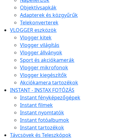
Objektívsapkák
Adapterek és közgyűrűk
Telekonverterek
VLOGGER eszközök
Vlogger kitek
Vlogger világítás
Vlogger állványok
Sport és akciókamerák
Vlogger mikrofonok
Vlogger kiegészítők
Akciókamera tartozékok
INSTANT - INSTAX FOTÓZÁS
Instant fényképezőgépek
Instant filmek
Instant nyomtatók
Instant fotóalbumok
Instant tartozékok
Távcsövek és Teleszkópok